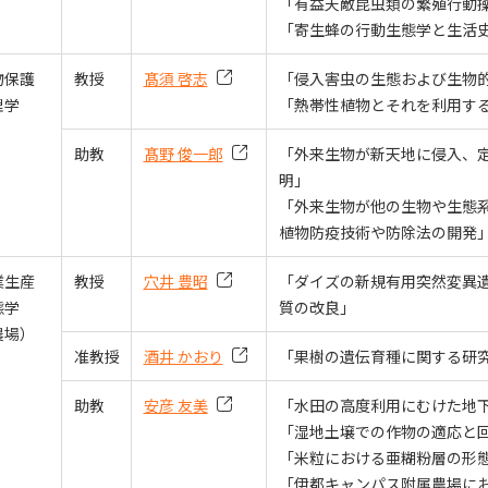
「有益天敵昆虫類の繁殖行動
「寄生蜂の行動生態学と生活
物保護
教授
髙須 啓志
「侵入害虫の生態および生物
理学
「熱帯性植物とそれを利用す
助教
髙野 俊一郎
「外来生物が新天地に侵入、
明」
「外来生物が他の生物や生態
植物防疫技術や防除法の開発
業生産
教授
穴井 豊昭
「ダイズの新規有用突然変異
態学
質の改良」
農場）
准教授
酒井 かおり
「果樹の遺伝育種に関する研
助教
安彦 友美
「水田の高度利用にむけた地下
「湿地土壌での作物の適応と
「米粒における亜糊粉層の形
「伊都キャンパス附属農場に