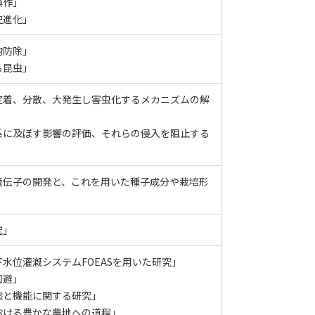
操作」
史進化」
的防除」
る昆虫」
定着、分散、大発生し害虫化するメカニズムの解
系に及ぼす影響の評価、それらの侵入を阻止する
」
遺伝子の開発と、これを用いた種子成分や栽培形
究」
水位灌漑システムFOEASを用いた研究」
回避」
態と機能に関する研究」
おける豊かな農地への道程」