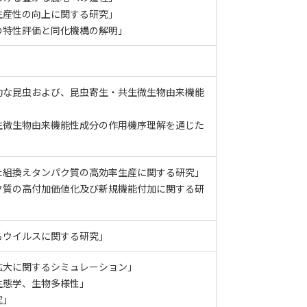
生産性の向上に関する研究」
の特性評価と同化機構の解明」
効な昆虫および、昆虫寄生・共生微生物由来機能
生微生物由来機能性成分の作用機序理解を通じた
た組換えタンパク質の高効率生産に関する研究」
ク質の高付加価値化及び新規機能付加に関する研
るウイルスに関する研究」
拡大に関するシミュレーション」
生態学、生物多様性」
究」