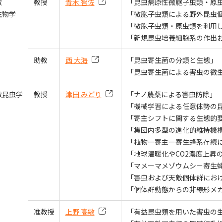
敵
教授
青木 智佐
「昆虫病原性微胞子虫類・原
生物学
「微胞子虫類による野外昆虫
「微胞子虫類・原虫類を利用
「新規昆虫培養細胞系の作出
助教
西 大海
「昆虫寄生菌の分類と生態」
「昆虫寄生菌による害虫の微
敵昆虫学
教授
津田 みどり
「ナノ農薬による害虫防除」
「機械学習による任意体勢の
「寄主シフトに関する生態的
「集団内多型の進化的維持機
「植物ー寄主ー寄生蜂系存続
「地球温暖化やCO2濃度上昇
「マメーマメゾウムシー寄生
「害虫および天敵個体群にお
「個体群動態からの非線形メ
准教授
上野 高敏
「有益昆虫類を用いた害虫の