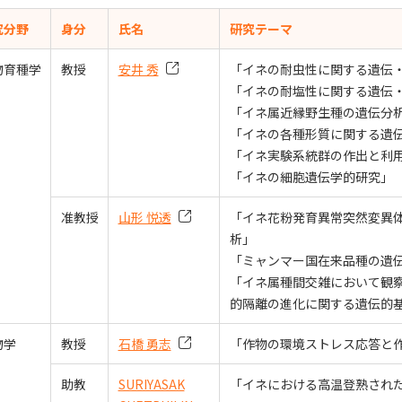
究分野
身分
氏名
研究テーマ
物育種学
教授
安井 秀
「イネの耐虫性に関する遺伝
「イネの耐塩性に関する遺伝
「イネ属近縁野生種の遺伝分
「イネの各種形質に関する遺
「イネ実験系統群の作出と利
「イネの細胞遺伝学的研究」
准教授
山形 悦透
「イネ花粉発育異常突然変異
析」
「ミャンマー国在来品種の遺
「イネ属種間交雑において観察
的隔離の進化に関する遺伝的
物学
教授
石橋 勇志
「作物の環境ストレス応答と
助教
SURIYASAK
「イネにおける高温登熟され