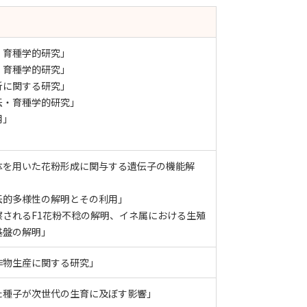
・育種学的研究」
・育種学的研究」
析に関する研究」
伝・育種学的研究」
用」
体を用いた花粉形成に関与する遺伝子の機能解
伝的多様性の解明とその利用」
されるF1花粉不稔の解明、イネ属における生殖
基盤の解明」
作物生産に関する研究」
た種子が次世代の生育に及ぼす影響」