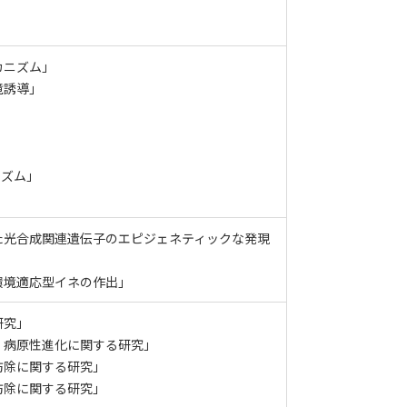
カニズム
」
境誘導
」
」
ニズム
」
た光合成関連遺伝子のエピジェネティックな発現
環境適応型イネの作出
」
研究
」
、病原性進化に関する研究
」
防除に関する研究
」
防除に関する研究
」