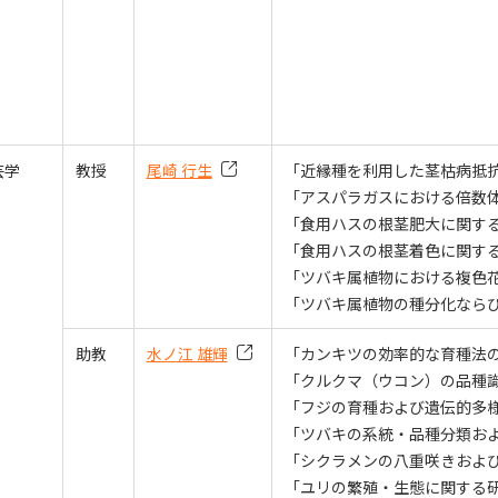
芸学
教授
尾崎 行生
「近縁種を利用した茎枯病抵
「アスパラガスにおける倍数
「食用ハスの根茎肥大に関す
「食用ハスの根茎着色に関す
「ツバキ属植物における複色
「ツバキ属植物の種分化なら
助教
水ノ江 雄輝
「カンキツの効率的な育種法
「クルクマ（ウコン）の品種
「フジの育種および遺伝的多
「ツバキの系統・品種分類お
「シクラメンの八重咲きおよ
「ユリの繁殖・生態に関する