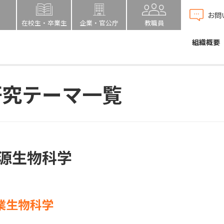
お問
在校生・卒業生
企業・官公庁
教職員
組織概要
研究テーマ一覧
源生物科学
業生物科学