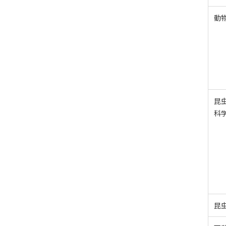
動
昆
科
昆