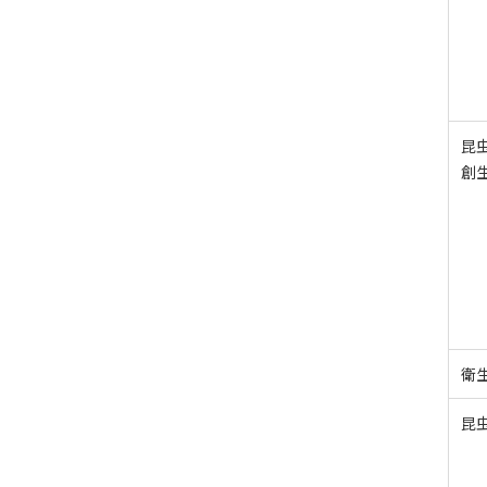
昆
創
衛
昆虫