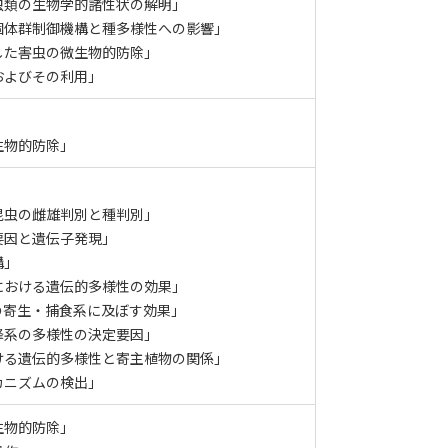
虫類の生物学的諸性状の解明」
個体群制御機構と種多様性への影響」
した害虫の微生物的防除」
およびその利用」
生物的防除」
昆虫の雌雄判別と種判別」
要因と遺伝子発現」
構」
における遺伝的多様性の効果」
の寄生・捕食系に及ぼす効果」
蜂系の多様性の決定要因」
ける遺伝的多様性と寄主植物の関係」
カニズムの検出」
生物的防除」