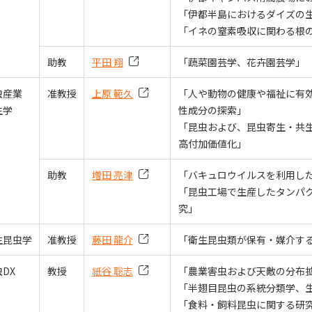
「伊都半島におけるダイズの
「イネの窒素吸収に関わる根
助教
平田 翔
「蔬菜園芸学、花卉園芸学」
虫産業
准教授
上原 範久
「人や動物の健康や福祉に有
生学
性成分の探索」
「昆虫および、昆虫寄生・共
高付加価値化」
助教
増田 亮津
「バキュロウイルスを利用し
「昆虫工場で生産したタンパ
究」
生昆虫学
准教授
藤田 龍介
「衛生昆虫類が保有・媒介す
DX
教授
紙谷 聡志
「農業害虫および天敵の分布
「半翅目昆虫の系統分類学、
「食料・飼料昆虫に関する研