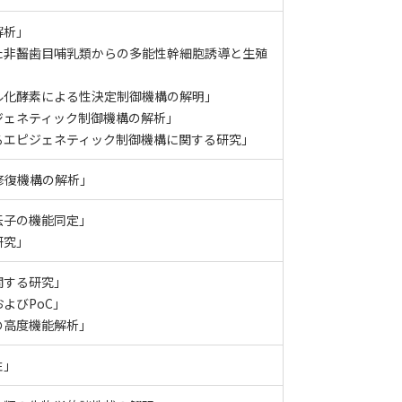
解析」
た非齧歯目哺乳類からの多能性幹細胞誘導と生殖
ル化酵素による性決定制御機構の解明」
ジェネティック制御機構の解析」
るエピジェネティック制御機構に関する研究」
修復機構の解析」
伝子の機能同定」
研究」
関する研究」
よびPoC」
の高度機能解析」
性」