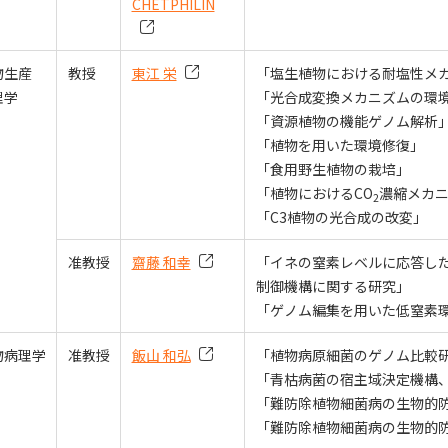
CHETPHILIN
物生産
教授
東江 栄
「
塩生植物における耐塩性メ
理学
「
光合成変換メカニズムの環
「
資源植物の機能ゲノム解析
「植物を用いた環境修復」
「
食用野生植物の栽培
」
「
植物におけるCO
濃縮メカ
2
「
C3植物の光合成の改変
」
准教授
齋藤 和幸
「
イネの窒素レベルに応答し
制御機構に関する研究
」
「
ゲノム編集を用いた低窒素
物病理学
准教授
飯山 和弘
「
植物病原細菌のゲノム比較
「
青枯病菌の宿主域決定機構
「
難防除植物細菌病の生物的
「
難防除植物細菌病の生物的