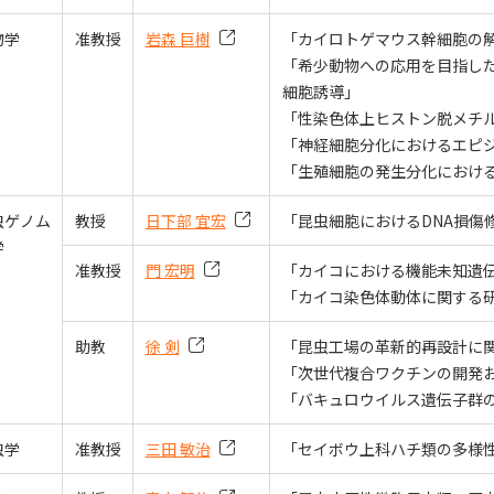
物学
准教授
岩森 巨樹
「カイロトゲマウス幹細胞の
「希少動物への応用を目指し
細胞誘導」
「性染色体上ヒストン脱メチ
「神経細胞分化におけるエピ
「生殖細胞の発生分化におけ
虫ゲノム
教授
日下部 宜宏
「昆虫細胞におけるDNA損傷
学
准教授
門 宏明
「カイコにおける機能未知遺
「カイコ染色体動体に関する
助教
徐 剣
「昆虫工場の革新的再設計に
「次世代複合ワクチンの開発お
「バキュロウイルス遺伝子群
虫学
准教授
三田 敏治
「セイボウ上科ハチ類の多様