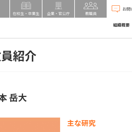
お問
在校生・卒業生
企業・官公庁
教職員
組織概要
教員紹介
本 岳大
主な研究