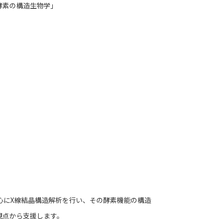
酵素の構造生物学」
心にX線結晶構造解析を行い、その酵素機能の構造
観点から支援します。