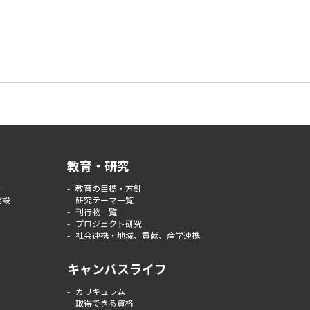
教育・研究
介
教育の目標・方針
施設
研究テーマ一覧
刊行物一覧
プロジェクト研究
社会連携・地域、貢献、産学連携
キャンパスライフ
カリキュラム
取得できる資格