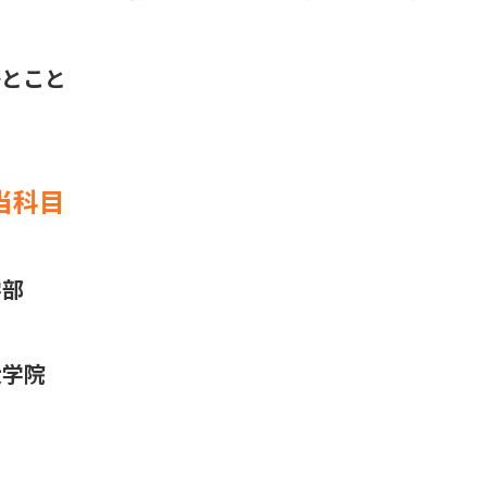
ひとこと
当科目
学部
大学院