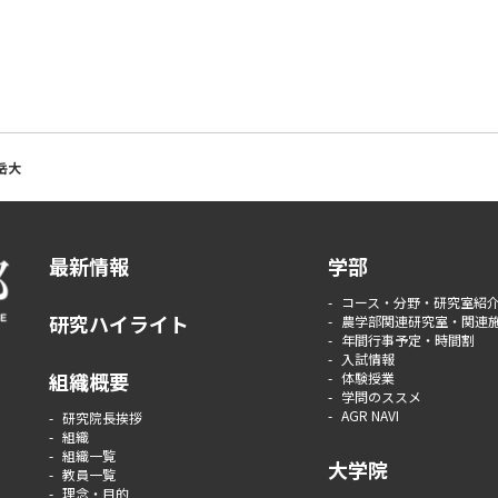
岳大
最新情報
学部
コース・分野・研究室紹
研究ハイライト
農学部関連研究室・関連
年間行事予定・時間割
入試情報
組織概要
体験授業
学問のススメ
AGR NAVI
研究院長挨拶
組織
組織一覧
大学院
教員一覧
理念・目的