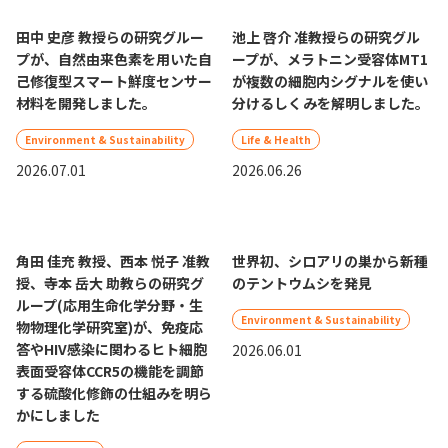
田中 史彦 教授らの研究グルー
池上 啓介 准教授らの研究グル
プが、自然由来色素を用いた自
ープが、メラトニン受容体MT1
己修復型スマート鮮度センサー
が複数の細胞内シグナルを使い
材料を開発しました。
分けるしくみを解明しました。
Environment & Sustainability
Life & Health
2026.07.01
2026.06.26
角田 佳充 教授、西本 悦子 准教
世界初、シロアリの巣から新種
授、寺本 岳大 助教らの研究グ
のテントウムシを発見
ループ(応用生命化学分野・生
Environment & Sustainability
物物理化学研究室)が、免疫応
答やHIV感染に関わるヒト細胞
2026.06.01
表面受容体CCR5の機能を調節
する硫酸化修飾の仕組みを明ら
かにしました