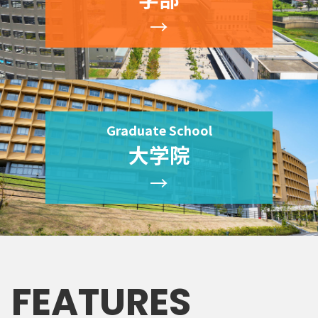
→
Graduate School
大学院
→
FEATURES