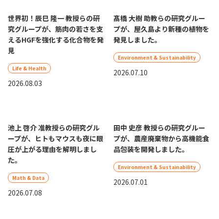
世界初！辰巳 隆一 教授らの研
髙橋 大樹 助教らの研究グルー
究グループが、筋肉の若さを支
プが、屋久島より新種の植物を
えるHGFを強化する化合物を発
発見しました。
見
Environment & Sustainability
Life & Health
2026.07.10
2026.08.03
池上 啓介 准教授らの研究グル
田中 史彦 教授らの研究グルー
ープが、ヒトもマウスも夜に眼
プが、農産廃棄物から高機能食
圧が上がる理由を解明しまし
品包装を開発しました。
た。
Environment & Sustainability
Math & Data
2026.07.01
2026.07.08