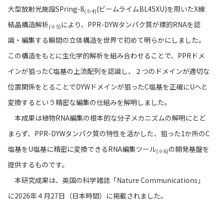
大型放射光施設SPring-8
(ビームライムBL45XU)を用いたX線
(※4)
結晶構造解析
により、PPR-DYWタンパク質が標的RNAを認
(※5)
識・編集する瞬間の立体構造を世界で初めて明らかにしました。
この構造をもとに生化学的解析を組み合わせることで、PPRドメ
インが狙ったC塩基の上流配列を認識し、２つのドメインが適切な
位置関係をとることでDYWドメインが狙ったC塩基を正確にUへと
変換するという精密な編集の仕組みを解明しました。
本成果は植物RNA編集の根本的な分子メカニズムの解明にとど
まらず、PPR-DYWタンパク質の特性を活かした、狙った1か所のC
塩基をU塩基に精密に変換できるRNA編集ツール
の開発基盤を
(※6)
提供するものです。
本研究成果は、英国の科学雑誌「Nature Communications」
に2026年４月27日（日本時間）に掲載されました。