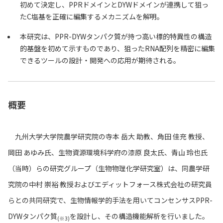
初めて決定し、PPRドメインとDYWドメインが連携して狙っ
たC塩基を正確に編集するメカニズムを解明。
本研究は、PPR-DYWタンパク質が持つ高い標的特異性の構造
的基盤を初めて示すものであり、狙ったRNA配列を精密に編集
できるツールの設計・開発への応用が期待される。
概要
九州大学大学院農学研究院の寺本 岳大 助教、角田 佳充 教授、
岡田 あゆみ氏、生物資源環境科学府の漆原 良太氏、青山 玲也氏
（当時）らの研究グループ（生物物理化学研究室）は、同農学研
究院の中村 崇裕 教授およびエディットフォース株式会社の研究員
らとの共同研究で、生物情報学的手法を用いてコンセンサスPPR-
DYWタンパク質
を設計し、その構造機能解析を行いました。
(※3)