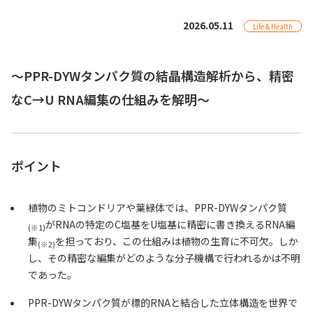
2026.05.11
Life & Health
〜PPR-DYWタンパク質の結晶構造解析から、精密
なC→U RNA編集の仕組みを解明〜
ポイント
植物のミトコンドリアや葉緑体では、PPR-DYWタンパク質
がRNAの特定のC塩基をU塩基に精密に書き換えるRNA編
(※1)
集
を担っており、この仕組みは植物の生育に不可欠。しか
(※2)
し、その精密な編集がどのような分子機構で行われるかは不明
であった。
PPR-DYWタンパク質が標的RNAと結合した立体構造を世界で