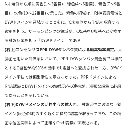
N末端側から順に黄色(1〜3番目)、緑色(4〜6番目)、青色(7〜9番
目)、水色(10〜12番目)で示した。紫色の領域は、RNA認識領域と
DYWドメインを連結するとともに、C末端側からRNAを収容する
役割を担う。サーモンピンクの領域が、C塩基をU塩基へと変換す
る触媒反応を担う「DYWドメイン」である。
(右上)コンセンサスPPR-DYWタンパク質による編集効率測定。
大
腸菌を用いた評価系において、PPR-DYWタンパク質全長では標的
とするC塩基が約90%の効率でU塩基へと変換された一方、DYWド
メイン単独では編集活性を示さなかった。PPRドメインによる
RNA認識とDYWドメインの触媒反応の連携が、精密な編集に必須
であることを示している。
(右下)DYWドメインの活性中心の拡大図。
触媒活性に必須な亜鉛
イオン(灰色の球)のすぐ近くに標的C塩基が収まっており、この精
密な位置関係によって正確なC→U変換が実現される。