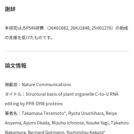
謝辞
本研究はJSPS科研費 （26K01682, 26KJ1848, 25H01276）の助成
の支援を受けたものです。
論文情報
掲載誌：Nature Communications
タイトル：Structural basis of plant organelle C-to-U RNA
editing by PPR-DYW proteins
著者名：Takamasa Teramoto*, Ryota Urushihara, Reiya
Aoyama, Ayumi Okada, Mizuho Ichinose, Yusuke Yagi, Takahiro
Nakamura, Bernard Gutmann, Yoshimitsu Kakuta*