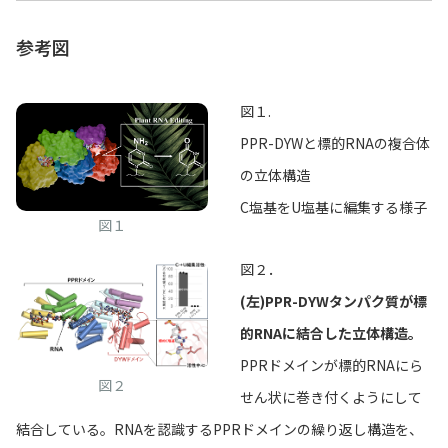
参考図
図１.
PPR-DYWと標的RNAの複合体
の立体構造
C塩基をU塩基に編集する様子
図１
図２．
(左)PPR-DYWタンパク質が標
的RNAに結合した立体構造。
PPRドメインが標的RNAにら
図２
せん状に巻き付くようにして
結合している。RNAを認識するPPRドメインの繰り返し構造を、