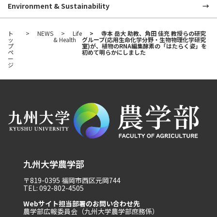
Environment & Sustainability
ト
NEWS
Life
寺本 岳大 助教、角田 佳充 教授らの研究
ッ
& Health
グループ(応用生命化学分野・生物物理化学研究
プ
室)が、植物のRNA編集酵素の「はたらく姿」を
ペ
初めて明らかにしました
ー
ジ
九州大学農学部
〒819-0395 福岡市西区元岡744
TEL: 092-802-4505
Webサイト担当部署のお問い合わせ先
農学部広報委員会（九州大学農学部庶務係）