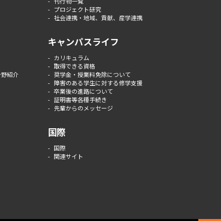
刊行物一覧
プロジェクト研究
社会連携・地域、貢献、産学連携
キャンパスライフ
カリキュラム
取得できる資格
分野紹介
奨学金・授業料免除について
障害のある学生に対する修学支援
卒業後の進路について
証明書等各種手続き
先輩からのメッセージ
国際
国際
関連サイト