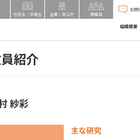
お問
在校生・卒業生
企業・官公庁
教職員
組織概要
教員紹介
村 紗彩
主な研究