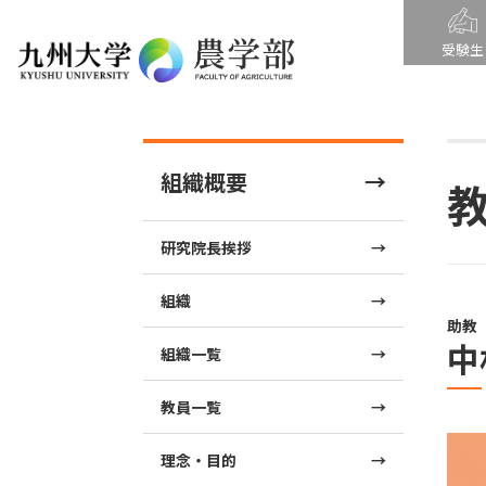
受験生
組織概要
研究院長挨拶
組織
助教
中
組織一覧
教員一覧
理念・目的