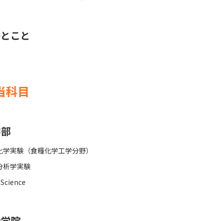
ひとこと
当科目
学部
化学実験（食糧化学工学分野）
分析学実験
 Science
大学院