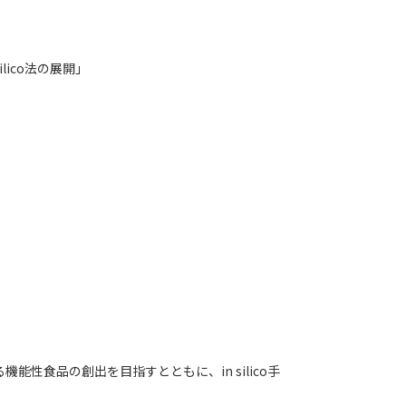
」
」
lico法の展開」
性食品の創出を目指すとともに、in silico手