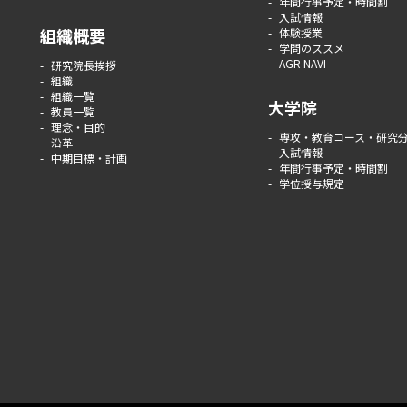
年間行事予定・時間割
入試情報
組織概要
体験授業
学問のススメ
AGR NAVI
研究院長挨拶
組織
組織一覧
大学院
教員一覧
理念・目的
専攻・教育コース・研究
沿革
入試情報
中期目標・計画
年間行事予定・時間割
学位授与規定