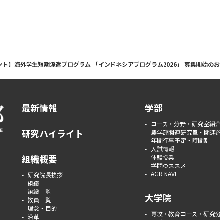
ント】海外学生短期派遣プログラム 「インドネシアプログラム2026」 募集開始の
最新情報
学部
コース・分野・研究室紹
研究ハイライト
農学部関連研究室・関連
年間行事予定・時間割
入試情報
組織概要
体験授業
学問のススメ
AGR NAVI
研究院長挨拶
組織
組織一覧
大学院
教員一覧
理念・目的
専攻・教育コース・研究
沿革