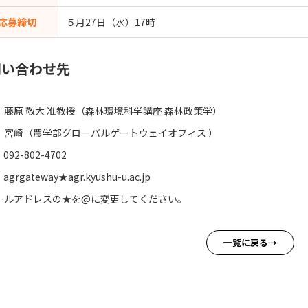
応募締切
５月27日（水）17時
問い合わせ先
：藤原 敬大 准教授（森林環境科学講座 森林政策学）
（農学部グローバルゲートウェイオフィス ）
092-802-4702
：agrgateway★agr.kyushu-u.ac.jp
ールアドレスの★を@に変更してください。
一覧に戻る