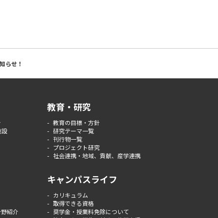
お知らせ！
教育・研究
介
教育の目標・方針
施設
研究テーマ一覧
刊行物一覧
プロジェクト研究
社会連携・地域、貢献、産学連携
キャンパスライフ
カリキュラム
取得できる資格
分野紹介
奨学金・授業料免除について