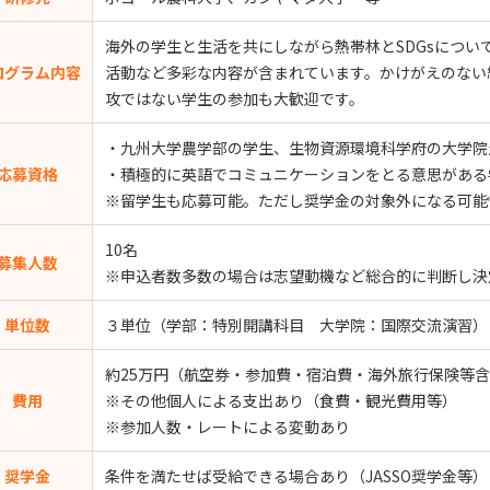
海外の学生と生活を共にしながら熱帯林とSDGsについ
ログラム内容
活動など多彩な内容が含まれています。かけがえのない
攻ではない学生の参加も大歓迎です。
・九州大学農学部の学生、生物資源環境科学府の大学院
応募資格
・積極的に英語でコミュニケーションをとる意思がある
※留学生も応募可能。ただし奨学金の対象外になる可能
10名
募集人数
※申込者数多数の場合は志望動機など総合的に判断し決
単位数
３単位（学部：特別開講科目 大学院：国際交流演習）
約25万円（航空券・参加費・宿泊費・海外旅行保険等
費用
※その他個人による支出あり（食費・観光費用等）
※参加人数・レートによる変動あり
奨学金
条件を満たせば受給できる場合あり（JASSO奨学金等）