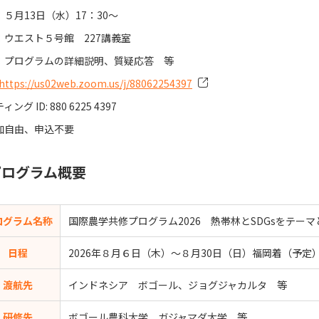
５月13日（水）17：30～
：ウエスト５号館 227講義室
：プログラムの詳細説明、質疑応答 等
https://us02web.zoom.us/j/88062254397
ング ID: 880 6225 4397
加自由、申込不要
プログラム概要
ログラム名称
国際農学共修プログラム2026 熱帯林とSDGsをテー
日程
2026年８月６日（木）～８月30日（日）福岡着（予定
渡航先
インドネシア ボゴール、ジョグジャカルタ 等
研修先
ボゴール農科大学、ガジャマダ大学 等