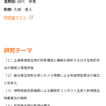
准教授:
田代 幸寛
助教:
大城 麦人
研究室サイト
研究テーマ
（１）土壌環境微生物の群衆構造と機能を解析する分子生物的手
法の開発と環境評価
（２）複合微生物系を用いたメタ発酵による有価物変換法の確立
と体系化
（３）植物成長促進細菌による機能性コンポスト生産と新規微生
物農業法の開発
（４）有用微生物の新規分離法