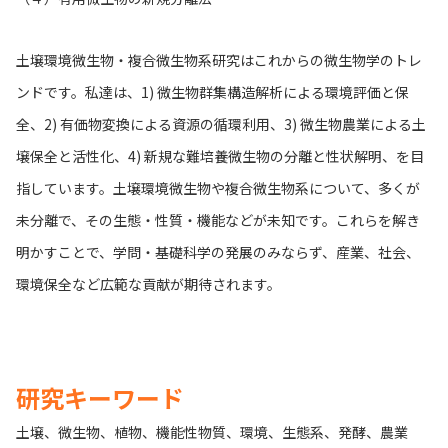
土壌環境微生物・複合微生物系研究はこれからの微生物学のトレ
ンドです。私達は、1) 微生物群集構造解析による環境評価と保
全、2) 有価物変換による資源の循環利用、3) 微生物農業による土
壌保全と活性化、4) 新規な難培養微生物の分離と性状解明、を目
指しています。土壌環境微生物や複合微生物系について、多くが
未分離で、その生態・性質・機能などが未知です。これらを解き
明かすことで、学問・基礎科学の発展のみならず、産業、社会、
環境保全など広範な貢献が期待されます。
研究キーワード
土壌
、
微生物
、
植物
、
機能性物質
、
環境
、
生態系
、
発酵
、
農業