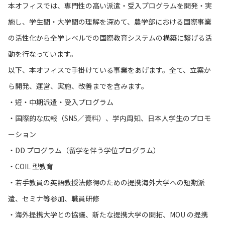
本オフィスでは、専門性の高い派遣・受入プログラムを開発・実
施し、学生間・大学間の理解を深めて、農学部における国際事業
の活性化から全学レベルでの国際教育システムの構築に繋げる活
動を行なっています。
以下、本オフィスで手掛けている事業をあげます。全て、立案か
ら開発、運営、実施、改善までを含みます。
・短・中期派遣・受入プログラム
・国際的な広報（SNS／資料）、学内周知、日本人学生のプロモ
ーション
・DD プログラム（留学を伴う学位プログラム）
・COIL 型教育
・若手教員の英語教授法修得のための提携海外大学への短期派
遣、セミナ等参加、職員研修
・海外提携大学との協議、新たな提携大学の開拓、MOU の提携